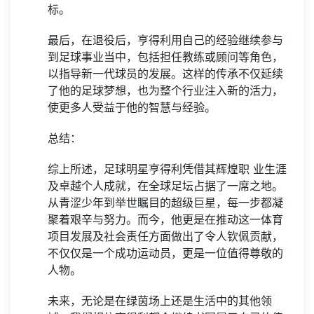
标。
最后，在退役后，亨得利用自己的经验继续参与
到足球事业当中，包括担任教练或顾问等角色，
以指导新一代球员的发展。这样的传承不仅延续
了他的足球梦想，也为整个行业注入新的活力，
使更多人受益于他的智慧与经验。
总结：
综上所述，足球明星亨得利凭借其辉煌职 业生涯
及卓越个人成就，在全球足坛占据了一席之地。
从青涩少年到举世瞩目的超级巨星，每一步都凝
聚着艰辛与努力。而今，他更是在推动这一体育
项目发展及社会责任方面做出了令人钦佩贡献，
不仅仅是一个成功运动员，更是一位值得尊敬的
人物。
未来，无论是在绿茵场上还是生活中的其他领