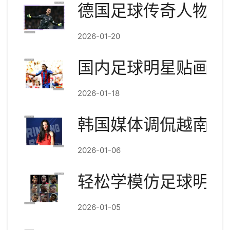
德国足球传奇人物的
2026-01-20
国内足球明星贴画排
2026-01-18
韩国媒体调侃越南足
2026-01-06
轻松学模仿足球明星
2026-01-05