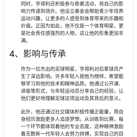
同时，亨得利还积极参与慈善活动，将自己的影
响力传递到场外。他设立基金会帮助青少年培养
运动兴趣，让更多的人感受到体育带来的乐趣和
价值。正因为如此，他不仅是一个体育明星，更
是社会责任感强烈的人物，这让他的形象更加丰
满。
4、影响与传承
作为一位杰出的足球明星，亨得利对后辈球员产
生了深远影响。许多年轻人视他为榜样，希望能
够学习到他的技术和精神品质。他通过公开课、
讲座等形式，与年轻运动员分享自己的经验，让
他们更好地理解足球这项运动及其背后的意义。
此外，他还通过社交媒体积极传播正能量，用自
身经历激励更多人追逐梦想。从训练到比赛，每
一个环节都体现着他的专业态度，这种精神激励
着无数新一代年轻人去努力拼搏，实现自己的目