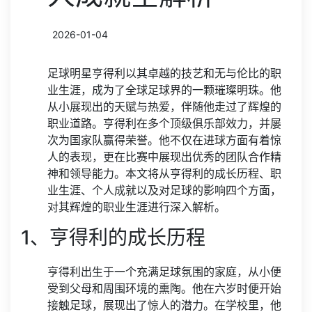
2026-01-04
足球明星亨得利以其卓越的技艺和无与伦比的职
业生涯，成为了全球足球界的一颗璀璨明珠。他
从小展现出的天赋与热爱，伴随他走过了辉煌的
职业道路。亨得利在多个顶级俱乐部效力，并屡
次为国家队赢得荣誉。他不仅在进球方面有着惊
人的表现，更在比赛中展现出优秀的团队合作精
神和领导能力。本文将从亨得利的成长历程、职
业生涯、个人成就以及对足球的影响四个方面，
对其辉煌的职业生涯进行深入解析。
1、亨得利的成长历程
亨得利出生于一个充满足球氛围的家庭，从小便
受到父母和周围环境的熏陶。他在六岁时便开始
接触足球，展现出了惊人的潜力。在学校里，他