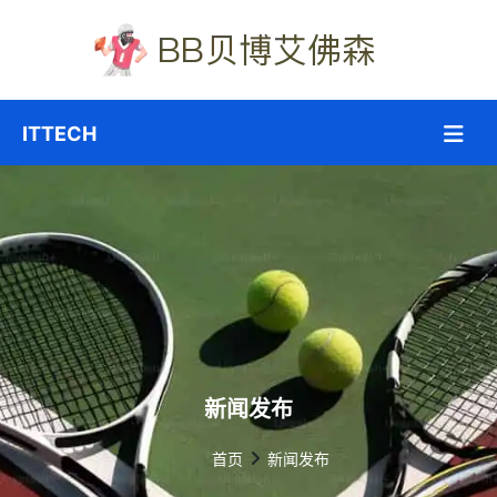
新闻发布
首页
新闻发布