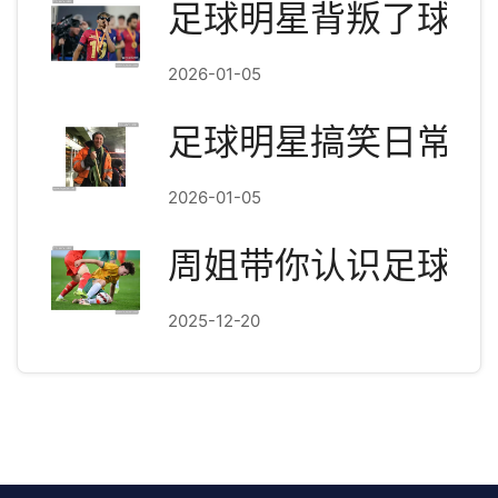
足球明星背叛了球迷
2026-01-05
足球明星搞笑日常趣
2026-01-05
周姐带你认识足球明
2025-12-20