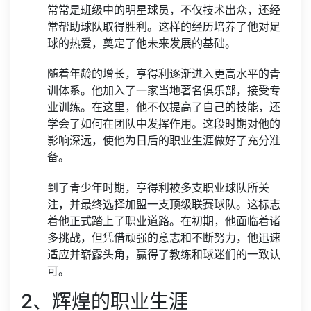
常常是班级中的明星球员，不仅技术出众，还经
常帮助球队取得胜利。这样的经历培养了他对足
球的热爱，奠定了他未来发展的基础。
随着年龄的增长，亨得利逐渐进入更高水平的青
训体系。他加入了一家当地著名俱乐部，接受专
业训练。在这里，他不仅提高了自己的技能，还
学会了如何在团队中发挥作用。这段时期对他的
影响深远，使他为日后的职业生涯做好了充分准
备。
到了青少年时期，亨得利被多支职业球队所关
注，并最终选择加盟一支顶级联赛球队。这标志
着他正式踏上了职业道路。在初期，他面临着诸
多挑战，但凭借顽强的意志和不断努力，他迅速
适应并崭露头角，赢得了教练和球迷们的一致认
可。
2、辉煌的职业生涯