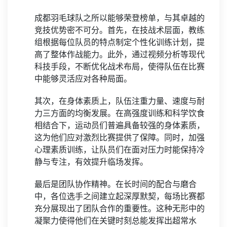
成都羽毛球队之所以能够荣登榜单，与其卓越的
竞技优势密不可分。首先，在技战术层面，教练
组根据每位队员的特点制定个性化训练计划，提
高了整体作战能力。此外，通过视频分析等现代
科技手段，不断优化战术布局，使得队伍在比赛
中能够灵活应对各种局面。
其次，在身体素质上，队伍注重力量、速度与耐
力三方面的均衡发展。在高强度训练和科学饮食
相结合下，运动员们普遍具备较强的身体素质，
这为他们应对激烈比赛提供了保障。同时，加强
心理素质训练，让队员们在面对压力时能保持冷
静与专注，有效提升临场发挥。
最后是团队协作精神。在长时间的配合与磨合
中，各位选手之间建立起深厚默契，每场比赛都
充分展现出了团队合作的重要性。这种无形中的
凝聚力使得他们在关键时刻总能发挥出超常水