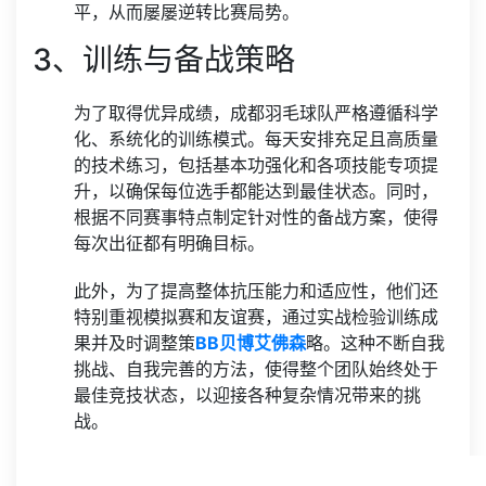
平，从而屡屡逆转比赛局势。
3、训练与备战策略
为了取得优异成绩，成都羽毛球队严格遵循科学
化、系统化的训练模式。每天安排充足且高质量
的技术练习，包括基本功强化和各项技能专项提
升，以确保每位选手都能达到最佳状态。同时，
根据不同赛事特点制定针对性的备战方案，使得
每次出征都有明确目标。
此外，为了提高整体抗压能力和适应性，他们还
特别重视模拟赛和友谊赛，通过实战检验训练成
果并及时调整策
BB贝博艾佛森
略。这种不断自我
挑战、自我完善的方法，使得整个团队始终处于
最佳竞技状态，以迎接各种复杂情况带来的挑
战。