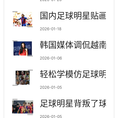
国内足球明星贴画排
2026-01-18
韩国媒体调侃越南足
2026-01-06
轻松学模仿足球明星
2026-01-05
足球明星背叛了球迷
2026-01-05