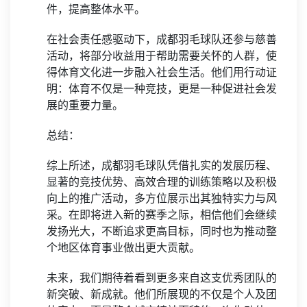
件，提高整体水平。
在社会责任感驱动下，成都羽毛球队还参与慈善
活动，将部分收益用于帮助需要关怀的人群，使
得体育文化进一步融入社会生活。他们用行动证
明：体育不仅是一种竞技，更是一种促进社会发
展的重要力量。
总结：
综上所述，成都羽毛球队凭借扎实的发展历程、
显著的竞技优势、高效合理的训练策略以及积极
向上的推广活动，多方位展示出其独特实力与风
采。在即将进入新的赛季之际，相信他们会继续
发扬光大，不断追求更高目标，同时也为推动整
个地区体育事业做出更大贡献。
未来，我们期待着看到更多来自这支优秀团队的
新突破、新成就。他们所展现的不仅是个人及团