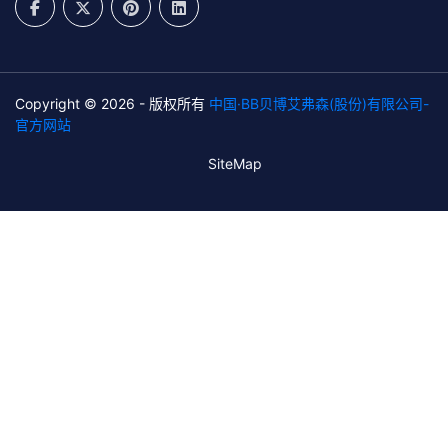
Copyright © 2026 - 版权所有
中国·BB贝博艾弗森(股份)有限公司-
官方网站
SiteMap